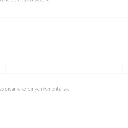
E-
Wi
mail*
in
s pisania kolejnych komentarzy.