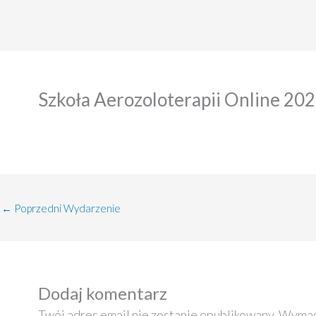
Szkoła Aerozoloterapii Online 20
←
Poprzedni Wydarzenie
Dodaj komentarz
Twój adres email nie zostanie opublikowany.
Wymag