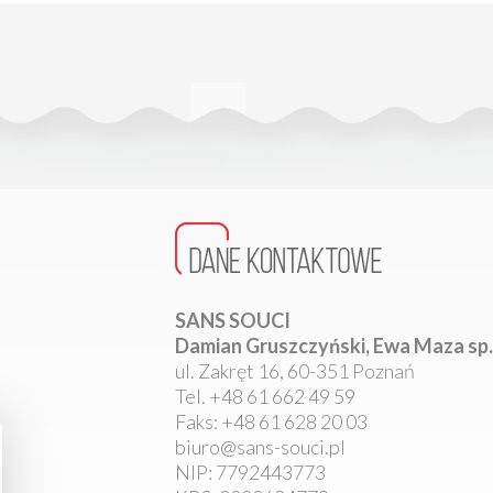
SANS SOUCI
Damian Gruszczyński, Ewa Maza sp. 
ul. Zakręt 16, 60-351 Poznań
Tel. +48 61 662 49 59
Faks: +48 61 628 20 03
biuro@sans-souci.pl
NIP: 7792443773