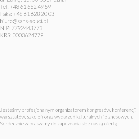
Tel. +48 61 662 49 59
Faks: +48 61 628 20 03
biuro@sans-souci.pl
NIP: 7792443773
KRS: 0000624779
Jesteśmy profesjonalnym organizatorem kongresów, konferencji,
warsztatów, szkoleń oraz wydarzeń kulturalnych i biznesowych.
Serdecznie zapraszamy do zapoznania się z naszą ofertą.