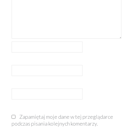
Nazwa*
E-
mail*
Witryna
internetowa
Zapamiętaj moje dane w tej przeglądarce
podczas pisania kolejnych komentarzy.