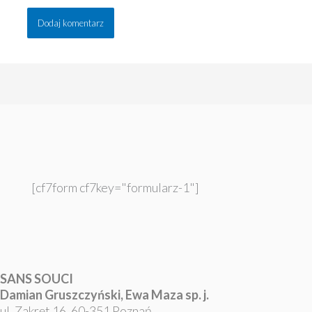
[cf7form cf7key="formularz-1"]
SANS SOUCI
Damian Gruszczyński, Ewa Maza sp. j.
ul. Zakręt 16, 60-351 Poznań