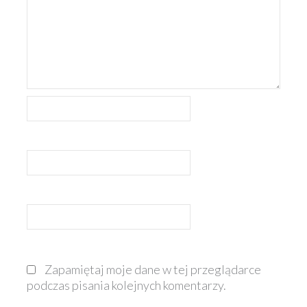
Nazwa*
E-
mail*
Witryna
internetowa
Zapamiętaj moje dane w tej przeglądarce
podczas pisania kolejnych komentarzy.