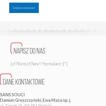
[cf7form cf7key="formularz-1"]
SANS SOUCI
Damian Gruszczyński, Ewa Maza sp. j.
ul. Zakręt 16, 60-351 Poznań