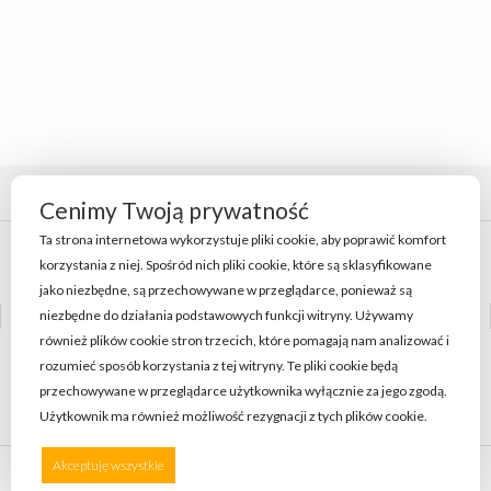
Cenimy Twoją prywatność
Ta strona internetowa wykorzystuje pliki cookie, aby poprawić komfort
Polityka coookie
korzystania z niej. Spośród nich pliki cookie, które są sklasyfikowane
jako niezbędne, są przechowywane w przeglądarce, ponieważ są
Polityka Prywatności
niezbędne do działania podstawowych funkcji witryny. Używamy
również plików cookie stron trzecich, które pomagają nam analizować i
rozumieć sposób korzystania z tej witryny. Te pliki cookie będą
Regulamin
przechowywane w przeglądarce użytkownika wyłącznie za jego zgodą.
Użytkownik ma również możliwość rezygnacji z tych plików cookie.
Preferencje
Akceptuję wszystkie
Odrzucam wszystkie
2022 SansSouci. All Rights Reserved.