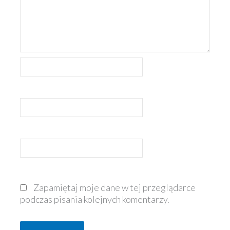
Nazwa*
E-
mail*
Witryna
internetowa
Zapamiętaj moje dane w tej przeglądarce
podczas pisania kolejnych komentarzy.