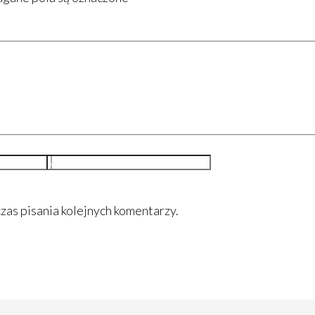
Witryna
internetowa
zas pisania kolejnych komentarzy.