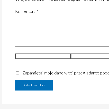
Komentarz
*
Nazwa*
E-
mail*
Zapamiętaj moje dane w tej przeglądarce podc