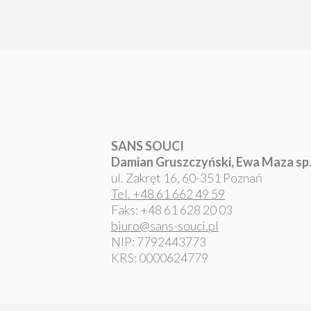
SANS SOUCI
Damian Gruszczyński, Ewa Maza sp. 
ul. Zakręt 16, 60-351 Poznań
Tel. +48 61 662 49 59
Faks: +48 61 628 20 03
biuro@sans-souci.pl
NIP: 7792443773
KRS: 0000624779