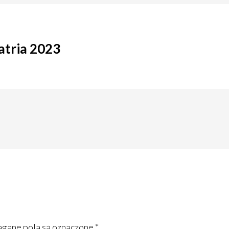
atria 2023
ane pola są oznaczone
*