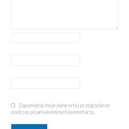
Nazwa*
E-
mail*
Witryna
internetowa
Zapamiętaj moje dane w tej przeglądarce
podczas pisania kolejnych komentarzy.