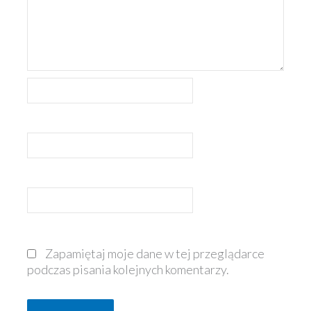
Nazwa*
E-
mail*
Witryna
internetowa
Zapamiętaj moje dane w tej przeglądarce
podczas pisania kolejnych komentarzy.