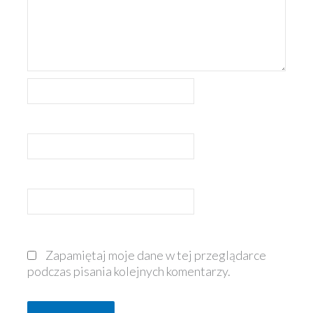
Nazwa*
E-
mail*
Witryna
internetowa
Zapamiętaj moje dane w tej przeglądarce
podczas pisania kolejnych komentarzy.