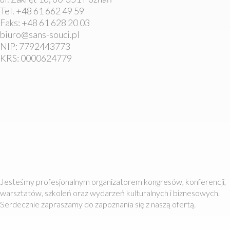
Tel. +48 61 662 49 59
Faks: +48 61 628 20 03
biuro@sans-souci.pl
NIP: 7792443773
KRS: 0000624779
Jesteśmy profesjonalnym organizatorem kongresów, konferencji,
warsztatów, szkoleń oraz wydarzeń kulturalnych i biznesowych.
Serdecznie zapraszamy do zapoznania się z naszą ofertą.