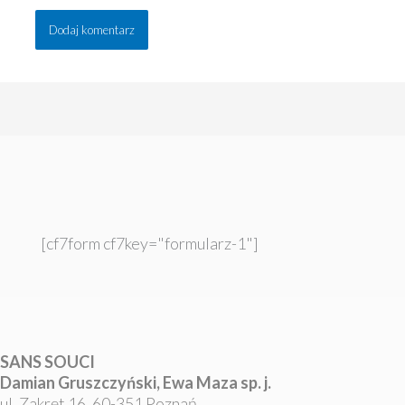
[cf7form cf7key="formularz-1"]
SANS SOUCI
Damian Gruszczyński, Ewa Maza sp. j.
ul. Zakręt 16, 60-351 Poznań