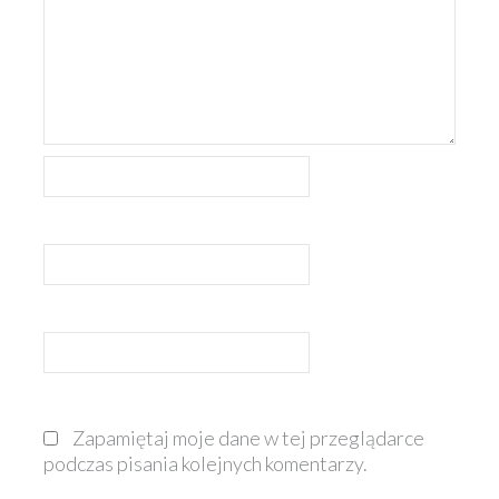
Nazwa*
E-
mail*
Witryna
internetowa
Zapamiętaj moje dane w tej przeglądarce
podczas pisania kolejnych komentarzy.