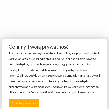
Cenimy Twoją prywatność
Ta strona internetowa wykorzystuje pliki cookie, aby poprawić komfort
Polityka coookie
korzystania z niej. Spośród nich pliki cookie, które są sklasyfikowane
jako niezbędne, są przechowywane w przeglądarce, ponieważ są
Polityka Prywatności
niezbędne do działania podstawowych funkcji witryny. Używamy
również plików cookie stron trzecich, które pomagają nam analizować i
rozumieć sposób korzystania z tej witryny. Te pliki cookie będą
Regulamin
przechowywane w przeglądarce użytkownika wyłącznie za jego zgodą.
Użytkownik ma również możliwość rezygnacji z tych plików cookie.
Preferencje
Akceptuję wszystkie
Odrzucam wszystkie
2022 SansSouci. All Rights Reserved.