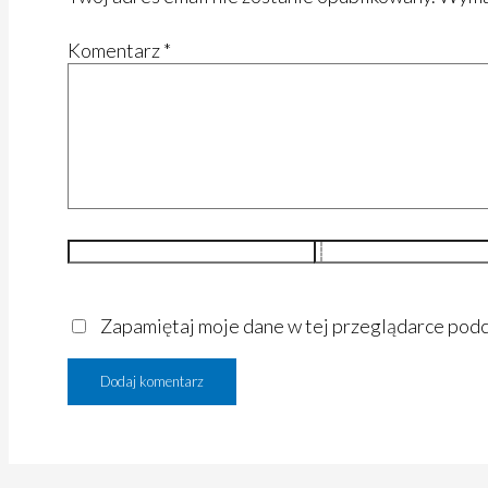
Komentarz
*
Nazwa*
E-
mail*
Zapamiętaj moje dane w tej przeglądarce podc