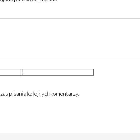
Witryna
internetowa
zas pisania kolejnych komentarzy.