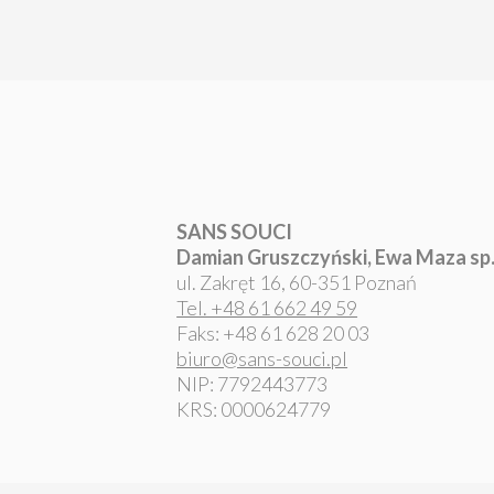
SANS SOUCI
Damian Gruszczyński, Ewa Maza sp. 
ul. Zakręt 16, 60-351 Poznań
Tel. +48 61 662 49 59
Faks: +48 61 628 20 03
biuro@sans-souci.pl
NIP: 7792443773
KRS: 0000624779